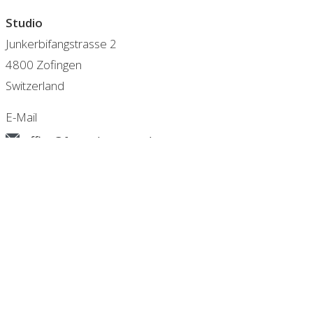
Studio
Junkerbifangstrasse 2
4800 Zofingen
Switzerland
E-Mail
office@frey-photography.com
CH - Zofingen
+41 (0)62 751 07 18
DE - Berlin
+49 (0)30 2178 21 51