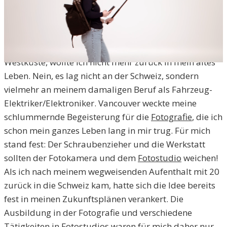
ALLES VERÄNDERT
Vancouver veränderte mein Leben grundlegend.
Während meines mehrmonatigen Aufenthalts an der
bezaubernden, von der Natur geprägten kanadischen
Westküste, wollte ich nicht mehr zurück in mein altes
Leben. Nein, es lag nicht an der Schweiz, sondern
vielmehr an meinem damaligen Beruf als Fahrzeug-
Elektriker/Elektroniker. Vancouver weckte meine
schlummernde Begeisterung für die
Fotografie
, die ich
schon mein ganzes Leben lang in mir trug. Für mich
stand fest: Der Schraubenzieher und die Werkstatt
sollten der Fotokamera und dem
Fotostudio
weichen!
Als ich nach meinem wegweisenden Aufenthalt mit 20
zurück in die Schweiz kam, hatte sich die Idee bereits
fest in meinen Zukunftsplänen verankert. Die
Ausbildung in der Fotografie und verschiedene
Tätigkeiten in Fotostudios waren für mich daher nur