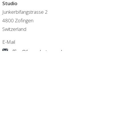
Studio
Junkerbifangstrasse 2
4800 Zofingen
Switzerland
E-Mail
office@frey-photography.com
CH - Zofingen
+41 (0)62 751 07 18
DE - Berlin
+49 (0)30 2178 21 51
AGB
IMPRESSUM / DATENSCHUTZ