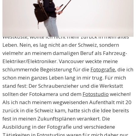
ALLES VERÄNDERT
Vancouver veränderte mein Leben grundlegend.
Während meines mehrmonatigen Aufenthalts an der
bezaubernden, von der Natur geprägten kanadischen
Westküste, wollte ich nicht mehr zurück in mein altes
Leben. Nein, es lag nicht an der Schweiz, sondern
vielmehr an meinem damaligen Beruf als Fahrzeug-
Elektriker/Elektroniker. Vancouver weckte meine
schlummernde Begeisterung für die
Fotografie
, die ich
schon mein ganzes Leben lang in mir trug. Für mich
stand fest: Der Schraubenzieher und die Werkstatt
sollten der Fotokamera und dem
Fotostudio
weichen!
Als ich nach meinem wegweisenden Aufenthalt mit 20
zurück in die Schweiz kam, hatte sich die Idee bereits
fest in meinen Zukunftsplänen verankert. Die
Ausbildung in der Fotografie und verschiedene
Tätigkeiten in Fotostudios waren für mich daher nur